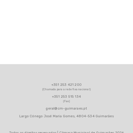
+351 253 421 200
(Chamada para a rede fixa nacional)
+351 253 515 134
(Fax)
geral@cm-guimaraes.pt
Largo Cónego José Maria Gomes, 4804-534 Guimarães
Todos os direitos reservados | Câmara Municipal de Guimarães 2026