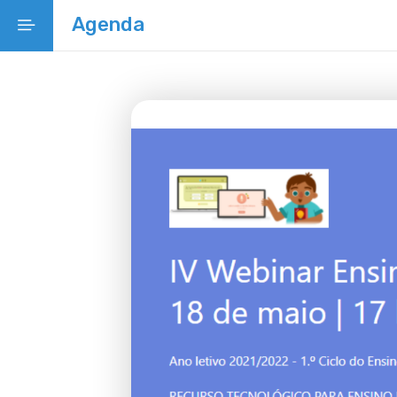
Agenda
Início
Projeto Educativo Municipal
Regulamentos Municipais
Legislação
Projetos
Rede Escolar
Oferta
Rede Social
Linha temporal