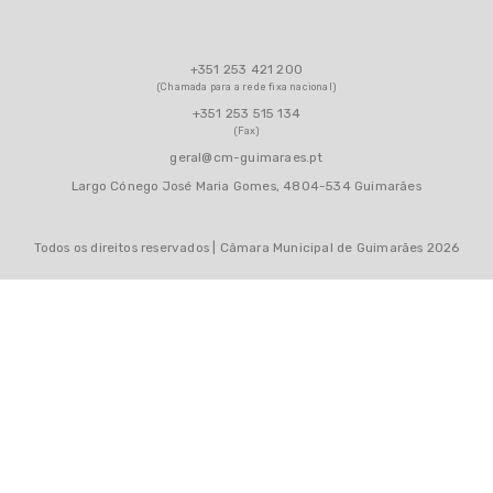
+351 253 421 200
(Chamada para a rede fixa nacional)
+351 253 515 134
(Fax)
geral@cm-guimaraes.pt
Largo Cónego José Maria Gomes, 4804-534 Guimarães
Todos os direitos reservados | Câmara Municipal de Guimarães 2026
MAPA DO SITE