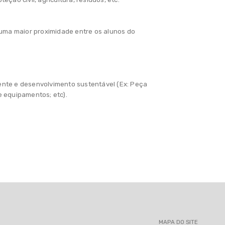
r uma maior proximidade entre os alunos do
biente e desenvolvimento sustentável (Ex: Peça
e equipamentos; etc).
MAPA DO SITE