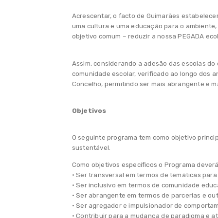
Acrescentar, o facto de Guimarães estabelecer
uma cultura e uma educação para o ambiente,
objetivo comum – reduzir a nossa PEGADA eco
Assim, considerando a adesão das escolas do 
comunidade escolar, verificado ao longo dos a
Concelho, permitindo ser mais abrangente e mai
Objetivos
O seguinte programa tem como objetivo princip
sustentável.
Como objetivos específicos o Programa deverá
• Ser transversal em termos de temáticas para
• Ser inclusivo em termos de comunidade educa
• Ser abrangente em termos de parcerias e ou
• Ser agregador e impulsionador de comportam
• Contribuir para a mudança de paradigma e a