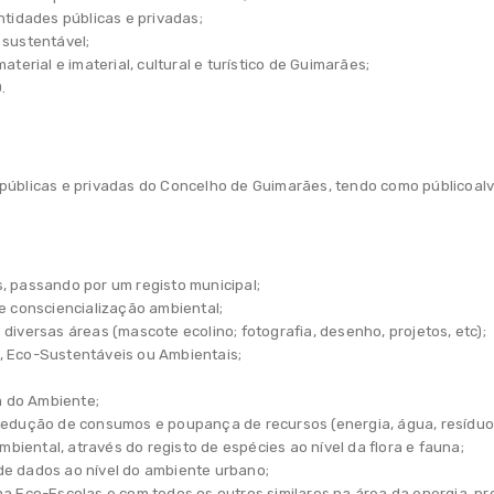
ntidades públicas e privadas;
 sustentável;
terial e imaterial, cultural e turístico de Guimarães;
.
 públicas e privadas do Concelho de Guimarães, tendo como públicoal
, passando por um registo municipal;
e consciencialização ambiental;
diversas áreas (mascote ecolino; fotografia, desenho, projetos, etc);
, Eco-Sustentáveis ou Ambientais;
 do Ambiente;
redução de consumos e poupança de recursos (energia, água, resíduos
iental, através do registo de espécies ao nível da flora e fauna;
de dados ao nível do ambiente urbano;
 Eco-Escolas e com todos os outros similares na área da energia, prote