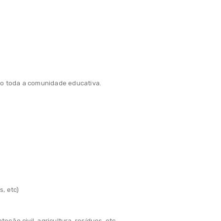
vo toda a comunidade educativa.
, etc)
ção civil, agricultura, resíduos, etc.