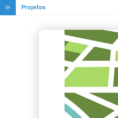
Projetos
Início
Projeto Educativo Municipal
Regulamentos Municipais
Legislação
Projetos
Rede Escolar
Oferta
Rede Social
Linha temporal